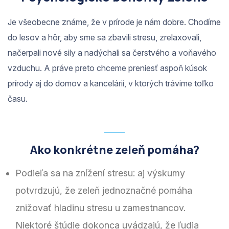
Je všeobecne známe, že v prírode je nám dobre. Chodíme
do lesov a hôr, aby sme sa zbavili stresu, zrelaxovali,
načerpali nové sily a nadýchali sa čerstvého a voňavého
vzduchu. A práve preto chceme preniesť aspoň kúsok
prírody aj do domov a kancelárií, v ktorých trávime toľko
času.
Ako konkrétne zeleň pomáha?
Podieľa sa na znížení stresu: aj výskumy
potvrdzujú, že zeleň jednoznačné pomáha
znižovať hladinu stresu u zamestnancov.
Niektoré štúdie dokonca uvádzajú, že ľudia