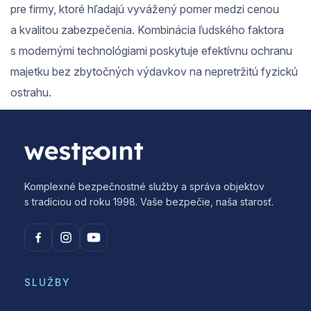
pre firmy, ktoré hľadajú vyvážený pomer medzi cenou
a kvalitou zabezpečenia. Kombinácia ľudského faktora
s modernými technológiami poskytuje efektívnu ochranu
majetku bez zbytočných výdavkov na nepretržitú fyzickú
ostrahu.
Komplexné bezpečnostné služby a správa objektov
s tradíciou od roku 1998. Vaše bezpečie, naša starosť.
SLUŽBY