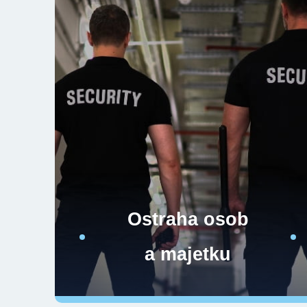
Ostraha osob
a majetku