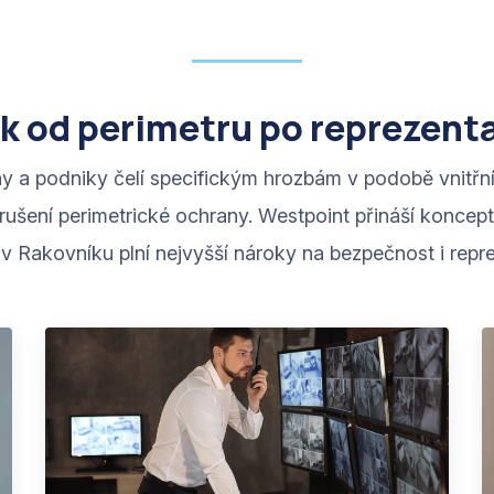
ik od perimetru po reprezenta
y a podniky čelí specifickým hrozbám v podobě vnitřní 
arušení perimetrické ochrany. Westpoint přináší koncep
 v Rakovníku plní nejvyšší nároky na bezpečnost i repre