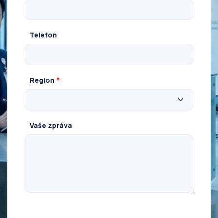
Telefon
Region
*
Vaše zpráva