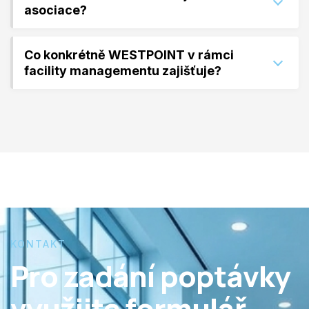
asociace?
Co konkrétně WESTPOINT v rámci
facility managementu zajišťuje?
KONTAKT
Pro zadání poptávky
využijte formulář