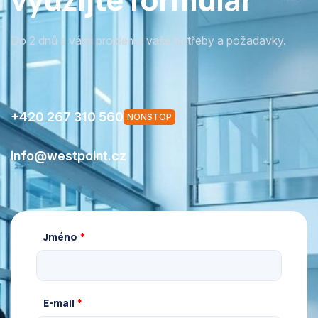
Do 2 dnů s vámi projdeme vaše potřeby a požadavky.
+420 267 310 560
NONSTOP
info@westpoint.cz
Jméno
*
E-mail
*