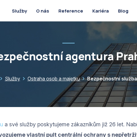
O nás
Reference
Kariéra
Blog
Služby
ezpečnostní agentura Pra
Služby
Ostraha osob a majetku
Bezpečnostní služba
ou
a své služby poskytujeme zákazníkům již 26 let. Na
ozujeme vlastní pult centrální ochrany s nepřetrž