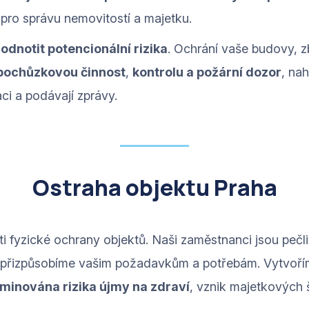
 pro správu nemovitostí a majetku.
dnotit potencionální rizika
. Ochrání vaše budovy, z
pochůzkovou činnost
,
kontrolu a požární dozor
, na
aci a podávají zprávy.
Ostraha objektu Praha
i fyzické ochrany objektů. Naši zaměstnanci jsou pečli
 přizpůsobíme vašim požadavkům a potřebám. Vytvoříme 
minována rizika újmy na zdraví
, vznik majetkových š