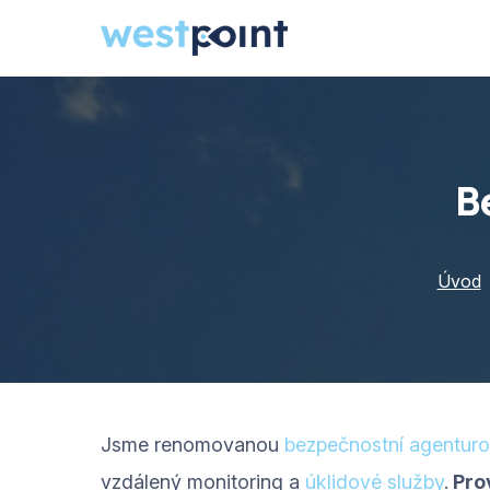
B
Úvod
Jsme renomovanou
bezpečnostní agentur
vzdálený monitoring a
úklidové služby
.
Prov