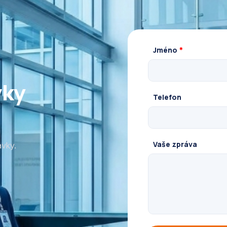
Jméno
*
vky
Telefon
Vaše zpráva
avky.