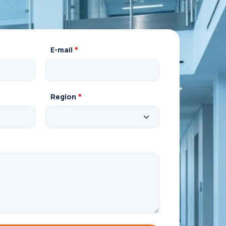
E-mail
*
Region
*