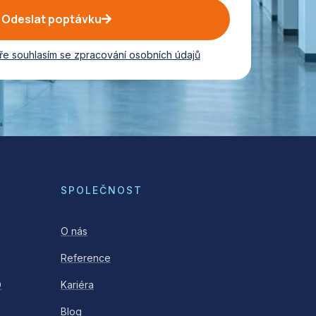
Odeslat poptávku
ře souhlasím se zpracování osobních údajů
SPOLEČNOST
O nás
Reference
O
Kariéra
Blog