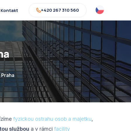
+420 267 310 560
Kontakt
ha
 Praha
bízíme
fyzickou ostrahu osob a majetku
,
itou službou
a v rámci
facility