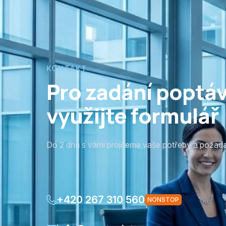
KONTAKT
Pro zadání poptá
využijte formulář
Do 2 dnů s vámi projdeme vaše potřeby a požad
+420 267 310 560
NONSTOP