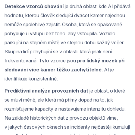
Detekce vzorců chování
je druhá oblast, kde AI přidává
hodnotu, kterou člověk sledující dvacet kamer najednou
nemůže spolehlivě zajistit. Osoba, která se opakovaně
pohybuje u vstupu bez toho, aby vstoupila. Vozidlo
parkující na stejném místě ve stejnou dobu každý večer.
Skupina lidí pohybující se v oblasti, která jinak není
frekventovaná. Tyto vzorce jsou
pro lidský mozek při
sledování více kamer těžko zachytitelné
. AI je
identifikuje konzistentně.
Prediktivní analýza provozních dat
je oblast, o které
se mluví méně, ale která má přímý dopad na to, jak
rozmísťujeme kapacity a nastavujeme intenzitu dohledu.
Na základě historických dat z provozu objektů víme,
v jakých časových oknech se incidenty nejčastěji kumulují