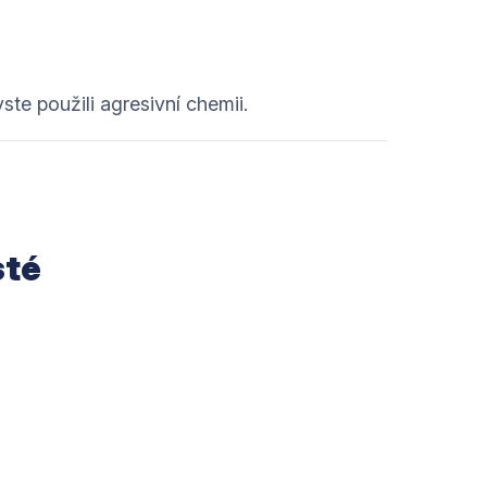
te použili agresivní chemii.
sté