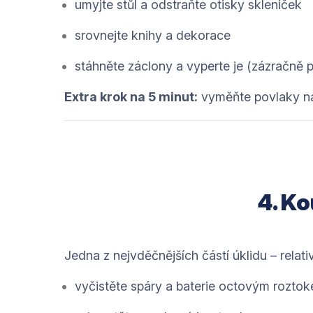
umyjte stůl a odstraňte otisky skleniček
srovnejte knihy a dekorace
stáhněte záclony a vyperte je (zázračně p
Extra krok na 5 minut:
vyměňte povlaky na
4. Ko
Jedna z nejvděčnějších částí úklidu – relat
vyčistěte spáry a baterie octovým rozto