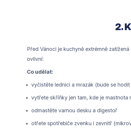
2. 
Před Vánoci je kuchyně extrémně zatížená –
ovlivní:
Co udělat:
vyčistěte lednici a mrazák (bude se hodit
vytřete skříňky jen tam, kde je mastnota
odmastěte varnou desku a digestoř
otřete spotřebiče zvenku i zevnitř (mikrov