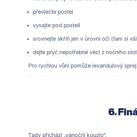
převlečte postel
vysajte pod postelí
srovnejte skříň jen v úrovni očí (tam si v
dejte pryč nepotřebné věci z nočního sto
Pro rychlou vůni pomůže levandulový sprej 
6. Fin
Tady přichází „vánoční kouzlo“.