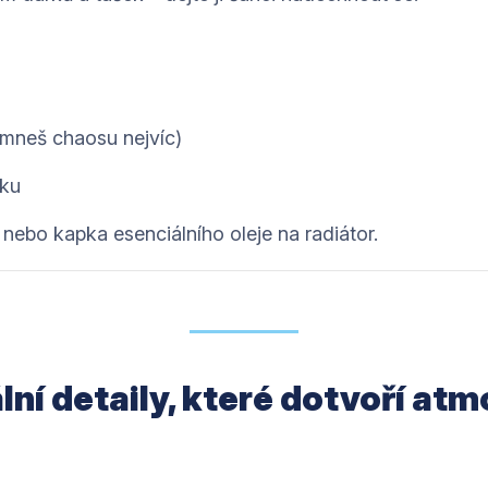
šimneš chaosu nejvíc)
lku
nebo kapka esenciálního oleje na radiátor.
ální detaily, které dotvoří at