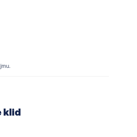
ojmu.
 klid