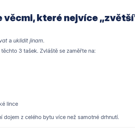
e věcmi, které nejvíce „zvětš
vat
a
uklidit jinam
.
o těchto 3 tašek. Zvláště se zaměřte na:
ké lince
í dojem z celého bytu více než samotné drhnutí.