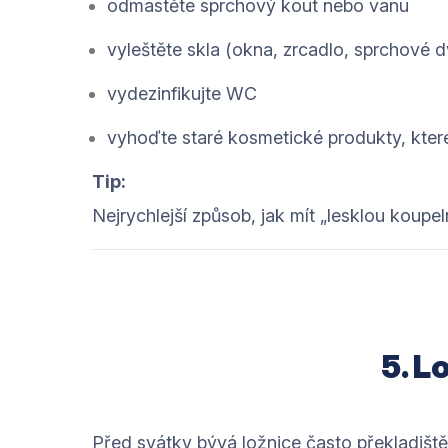
odmastěte sprchový kout nebo vanu
vyleštěte skla (okna, zrcadlo, sprchové d
vydezinfikujte WC
vyhoďte staré kosmetické produkty, kter
Tip:
Nejrychlejší způsob, jak mít „lesklou koup
5. L
Před svátky bývá ložnice často překladiště