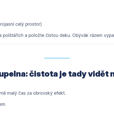
rojasní celý prostor)
 polštářích a položte čistou deku. Obývák rázem vypa
upelna: čistota je tady vidět 
ivně malý čas za obrovský efekt.
kem