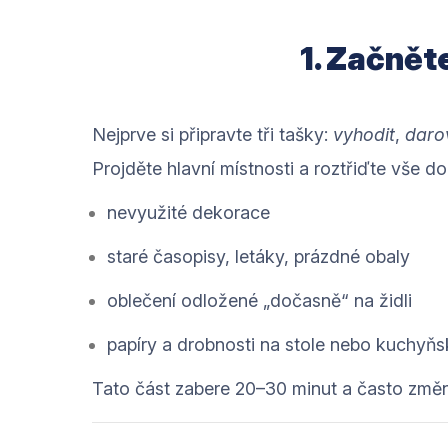
1. Začnět
Nejprve si připravte tři tašky:
vyhodit
,
daro
Projděte hlavní místnosti a roztřiďte vše d
nevyužité dekorace
staré časopisy, letáky, prázdné obaly
oblečení odložené „dočasně“ na židli
papíry a drobnosti na stole nebo kuchyňs
Tato část zabere 20–30 minut a často změn