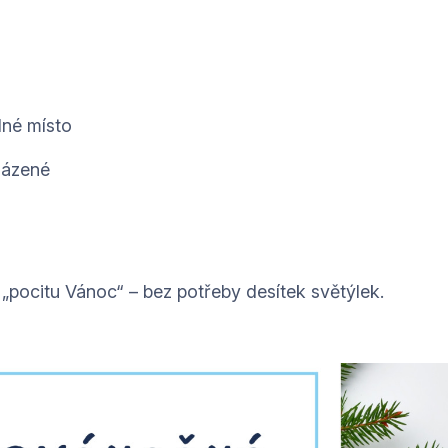
lné místo
házené
 „pocitu Vánoc“ – bez potřeby desítek světýlek.