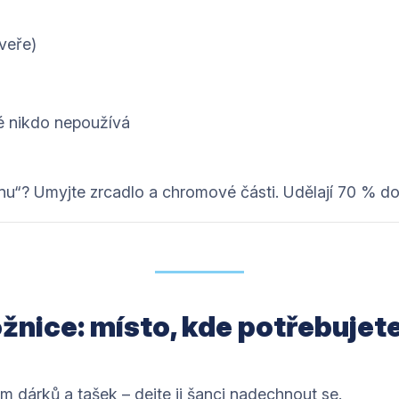
veře)
é nikdo nepoužívá
elnu“? Umyjte zrcadlo a chromové části. Udělají 70 % d
ožnice: místo, kde potřebujete
m dárků a tašek – dejte ji šanci nadechnout se.