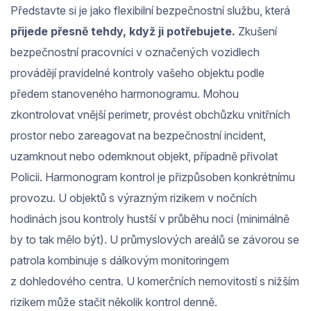
Představte si je jako flexibilní bezpečnostní službu, která
přijede přesně tehdy, když ji potřebujete.
Zkušení
bezpečnostní pracovníci v označených vozidlech
provádějí pravidelné kontroly vašeho objektu podle
předem stanoveného harmonogramu. Mohou
zkontrolovat vnější perimetr, provést obchůzku vnitřních
prostor nebo zareagovat na bezpečnostní incident,
uzamknout nebo odemknout objekt, případně přivolat
Policii. Harmonogram kontrol je přizpůsoben konkrétnímu
provozu. U objektů s výrazným rizikem v nočních
hodinách jsou kontroly hustší v průběhu noci (minimálně
by to tak mělo být). U průmyslových areálů se závorou se
patrola kombinuje s dálkovým monitoringem
z dohledového centra. U komerčních nemovitostí s nižším
rizikem může stačit několik kontrol denně.