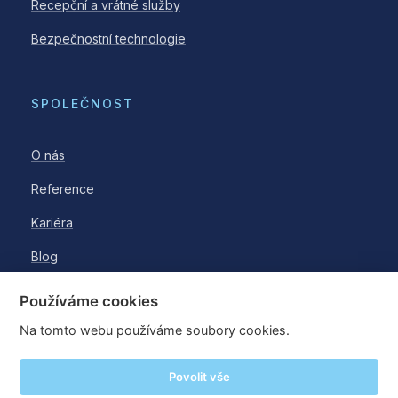
Recepční a vrátné služby
Bezpečnostní technologie
SPOLEČNOST
O nás
Reference
Kariéra
Blog
Používáme cookies
Na tomto webu používáme soubory cookies.
© 2026 WESTPOINT a.s.
Povolit vše
·
·
Oznámení porušení práva
Akcionářský web