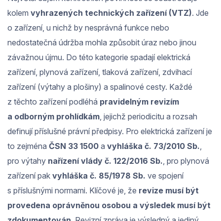
kolem
vyhrazených technických zařízení (VTZ)
. Jde
o zařízení, u nichž by nesprávná funkce nebo
nedostatečná údržba mohla způsobit úraz nebo jinou
závažnou újmu. Do této kategorie spadají elektrická
zařízení, plynová zařízení, tlaková zařízení, zdvihací
zařízení (výtahy a plošiny) a spalinové cesty. Každé
z těchto zařízení podléhá
pravidelným revizím
a odborným prohlídkám
, jejichž periodicitu a rozsah
definují příslušné právní předpisy. Pro elektrická zařízení je
to zejména
ČSN 33 1500
a
vyhláška č. 73/2010 Sb.
,
pro výtahy
nařízení vlády č. 122/2016 Sb.
, pro plynová
zařízení pak
vyhláška č. 85/1978 Sb.
ve spojení
s příslušnými normami. Klíčové je, že
revize musí být
provedena oprávněnou osobou a výsledek musí být
zdokumentován
. Revizní zpráva je výsledný a jediný