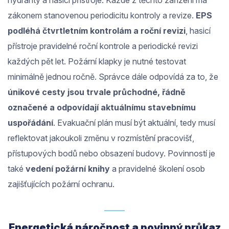
hydranty a hasicí přístroje. Každé z těchto zařízení má
zákonem stanovenou periodicitu kontroly a revize.
EPS
podléhá čtvrtletním kontrolám a roční revizi
, hasicí
přístroje pravidelné roční kontrole a periodické revizi
každých pět let. Požární klapky je nutné testovat
minimálně jednou ročně. Správce dále odpovídá za to, že
únikové cesty jsou trvale průchodné, řádně
označené a odpovídají aktuálnímu stavebnímu
uspořádání
. Evakuační plán musí být aktuální, tedy musí
reflektovat jakoukoli změnu v rozmístění pracovišť,
přístupových bodů nebo obsazení budovy. Povinností je
také
vedení požární knihy
a pravidelné školení osob
zajišťujících požární ochranu.
Energetická náročnost a povinný průkaz