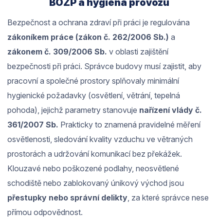
BOZP a hygiena provozu
Bezpečnost a ochrana zdraví při práci je regulována
zákoníkem práce (zákon č. 262/2006 Sb.)
a
zákonem č. 309/2006 Sb.
v oblasti zajištění
bezpečnosti při práci. Správce budovy musí zajistit, aby
pracovní a společné prostory splňovaly minimální
hygienické požadavky (osvětlení, větrání, tepelná
pohoda), jejichž parametry stanovuje
nařízení vlády č.
361/2007 Sb.
Prakticky to znamená pravidelné měření
osvětlenosti, sledování kvality vzduchu ve větraných
prostorách a udržování komunikací bez překážek.
Klouzavé nebo poškozené podlahy, neosvětlené
schodiště nebo zablokovaný únikový východ jsou
přestupky nebo správní delikty
, za které správce nese
přímou odpovědnost.