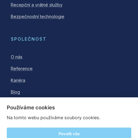
Recepční a vrátné služby
Bezpečnostní technologie
SPOLEČNOST
O nás
Reference
Kariéra
Blog
Používáme cookies
Na tomto webu používáme soubory cookies.
© 2026 WESTPOINT a.s.
Povolit vše
·
·
Oznámení porušení práva
Akcionářský web