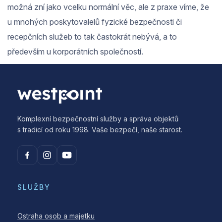
možná zní jako vcelku normální věc, ale z praxe víme, že
u mnohých poskytovalelů fyzické bezpečnosti či
recepčních služeb to tak častokrát nebývá, a to
především u korporátních společností.
Komplexní bezpečnostní služby a správa objektů
s tradicí od roku 1998. Vaše bezpečí, naše starost.
SLUŽBY
Ostraha osob a majetku