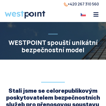
+420 267 310 560
WESTPOINT spouští unikátní
bezpečnostní model
Stali jsme se celorepublikovým
poskytovatelem bezpečnostních
služeb pro přenosovou soustavu