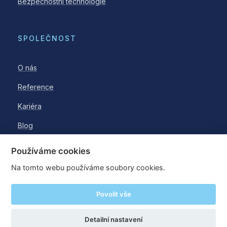
Bezpečnostní technologie
SPOLEČNOST
O nás
Reference
Kariéra
Blog
Používáme cookies
Na tomto webu používáme soubory cookies.
© 2026 WESTPOINT a.s.
Povolit vše
·
·
Oznámení porušení práva
Akcionářský web
Nastavení cookies
Detailní nastavení
Tvorba webu Shopea.cz