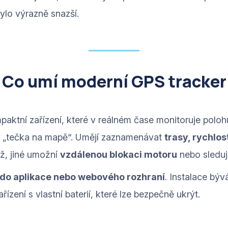
bylo výrazně snazší.
Co umí moderní GPS tracker
paktní zařízení, které v reálném čase monitoruje polohu
en „tečka na mapě“. Umějí zaznamenávat
trasy, rychlost
ž, jiné umožní
vzdálenou blokaci motoru
nebo sledují
ť do aplikace nebo webového rozhraní
. Instalace bý
zení s vlastní baterií, které lze bezpečně ukrýt.