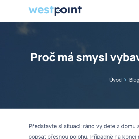
Proč má smysl vyba
Úvod
Blo
Představte si situaci: ráno vyjdete z domu
popsat přesnou polohu. Případně na konci m