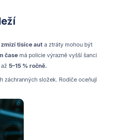
deží
ě
zmizí tisíce aut
a ztráty mohou být
m čase
má policie výrazně vyšší šanci
t až
5–15 % ročně.
ah záchranných složek. Rodiče oceňují