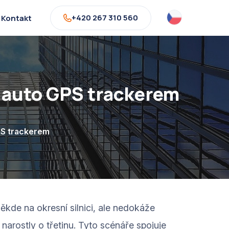
+420 267 310 560
Kontakt
 auto GPS trackerem
PS trackerem
ěkde na okresní silnici, ale nedokáže
narostly o třetinu. Tyto scénáře spojuje