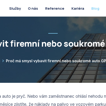
O nás
Reference
Kariéra
Blog
Služby
vit firemní nebo soukromé
g
Proč má smysl vybavit firemní nebo soukromé auto G
 a auto je pryč. Nebo vám zaměstnanec ohlásí nehodu n
ěsíce zjistíte, že náklady na palivo ve vozovém parku 