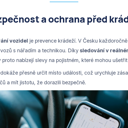
pečnost a ochrana před krá
ání vozidel
je prevence krádeží. V Česku každoročn
vozů s nářadím a technikou. Díky
sledování v reálné
 proto nabízejí slevy na pojistném, které mohou ušetři
dokáže přesně určit místo události, což urychluje zás
ů a mít jistotu, že dorazili bezpečně.