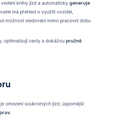
í vedení knihy jízd a automaticky
generuje
vatel má přehled o využití vozidel,
nout možnost sledování mimo pracovní dobu
y, optimalizují cesty a dokážou
pružně
oru
je omezení soukromých jízd, úspornější
oprav.