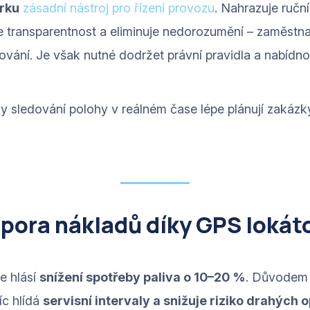
rku
zásadní nástroj pro řízení provozu
. Nahrazuje ručn
e transparentnost a eliminuje nedorozumění – zaměstna
ování. Je však nutné dodržet právní pravidla a nabíd
ky sledování polohy v reálném čase lépe plánují zakázk
pora nákladů díky GPS lokát
e hlásí
snížení spotřeby paliva o 10–20 %
. Důvodem 
víc hlídá
servisní intervaly a snižuje riziko drahých 