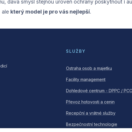
hu, dává smysl stejnou úroveň ochrany poskytnout i a
, ale
který model je pro vás nejlepší
.
SLUŽBY
dicí
Ostraha osob a majetku
Facility management
Dohledové centrum - DPPC / PC
Převoz hotovosti a cenin
Recepční a vrátné služby
Bezpečnostní technologie