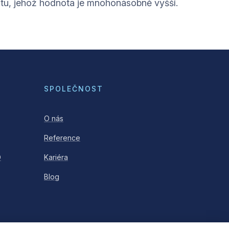
utu, jehož hodnota je mnohonásobně vyšší.
SPOLEČNOST
O nás
Reference
O
Kariéra
Blog