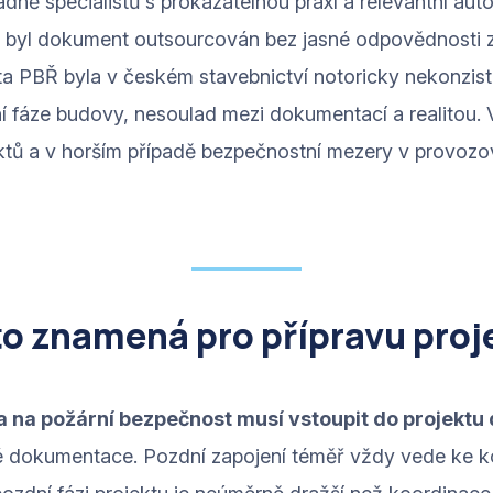
dně specialistů s prokazatelnou praxí a relevantní aut
dy byl dokument outsourcován bez jasné odpovědnosti
lita PBŘ byla v českém stavebnictví notoricky nekonzis
 fáze budovy, nesoulad mezi dokumentací a realitou.
ktů a v horším případě bezpečnostní mezery v provozo
to znamená pro přípravu proj
a na požární bezpečnost musí vstoupit do projektu
tové dokumentace. Pozdní zapojení téměř vždy vede ke ko