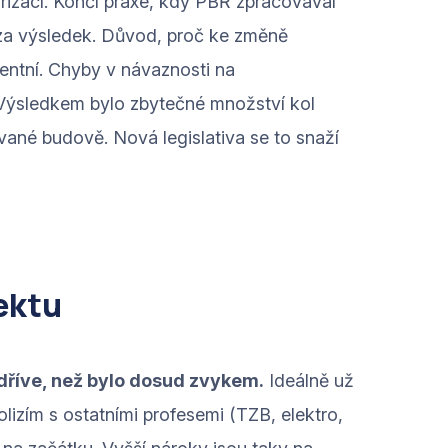
orizací. Končí praxe, kdy PBŘ zpracovával
 za výsledek. Důvod, proč ke změně
tentní. Chyby v návaznosti na
 Výsledkem bylo zbytečné množství kol
vané budově. Nová legislativa se to snaží
ektu
 dříve, než bylo dosud zvykem.
Ideálně už
lizím s ostatními profesemi (TZB, elektro,