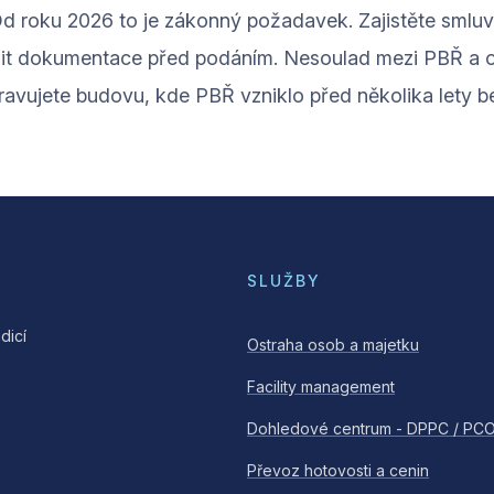
Od roku 2026 to je zákonný požadavek. Zajistěte smluv
dit dokumentace před podáním. Nesoulad mezi PBŘ a ost
avujete budovu, kde PBŘ vzniklo před několika lety be
SLUŽBY
dicí
Ostraha osob a majetku
Facility management
Dohledové centrum - DPPC / PC
Převoz hotovosti a cenin