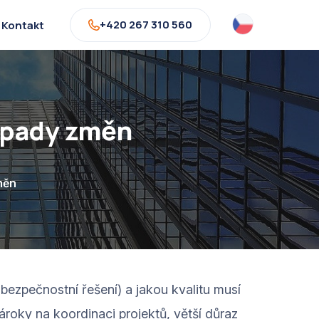
+420 267 310 560
Kontakt
opady změn
měn
ezpečnostní řešení) a jakou kvalitu musí
ároky na koordinaci projektů, větší důraz