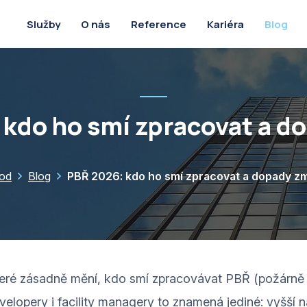
O nás
Reference
Kariéra
Blog
Služby
 kdo ho smí zpracovat a d
od
Blog
PBŘ 2026: kdo ho smí zpracovat a dopady z
teré zásadně mění, kdo smí zpracovávat PBŘ (požárně b
elopery i facility managery to znamená jediné: vyšší n