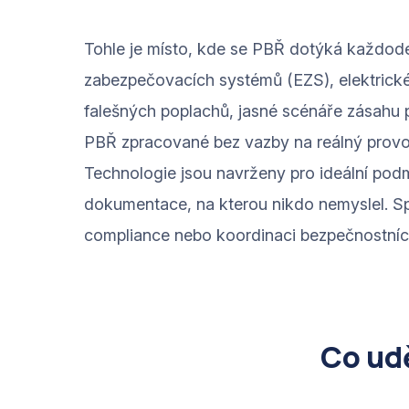
Tohle je místo, kde se PBŘ dotýká každod
zabezpečovacích systémů (EZS), elektrické
falešných poplachů, jasné scénáře zásahu p
PBŘ zpracované bez vazby na reálný provo
Technologie jsou navrženy pro ideální podm
dokumentace, na kterou nikdo nemyslel. Sp
compliance nebo koordinaci bezpečnostních
Co ud