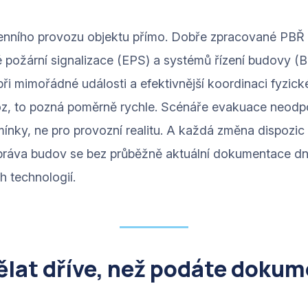
enního provozu objektu přímo. Dobře zpracované PBŘ o
 požární signalizace (EPS) a systémů řízení budovy (
ři mimořádné události a efektivnější koordinaci fyzické
z, to pozná poměrně rychle. Scénáře evakuace neodpo
ínky, ne pro provozní realitu. A každá změna dispozic
ráva budov se bez průběžně aktuální dokumentace dnes 
 technologií.
ělat dříve, než podáte dokum