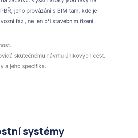
na začátku. Vyšší nároky jsou taky na
 PBŘ, jeho provázání s BIM tam, kde je
zní fázi, ne jen při stavebním řízení.
nost.
povídá skutečnému návrhu únikových cest.
y a jeho specifika.
ostní systémy