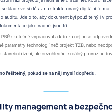
zdní fázi projektu je neúměrně dražší než koordinace 
se klade větší důraz na strukturovaný digitální formát
auditu. Jde o to, aby dokument byl použitelný i v provo
dokumentace jako vadné, jsou tři:
 PBŘ skutečně vypracoval a kdo za něj nese odpověd
né parametry technologií než projekt TZB, nebo neod
 stavební řízení, ale nezohledňuje reálný provoz budov
no řešitelný, pokud se na něj myslí dopředu.
ility management a bezpečn