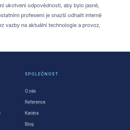
ní ukotvení odpovědnosti, aby bylo jasné,
atními profesemi je snazší odhalit interně
z vazby na aktuální technologie a provoz,
SPOLEČNOST
O nás
Reference
O
Kariéra
Blog