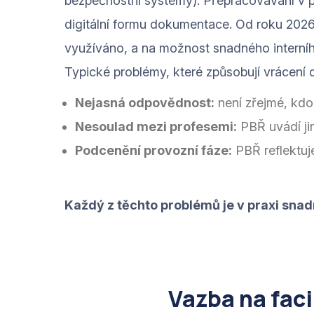
bezpečnostní systémy). Přepracovávání v po
digitální formu dokumentace. Od roku 2026 
využíváno, a na možnost snadného interního 
Typické problémy, které způsobují vrácení 
Nejasná odpovědnost:
není zřejmé, kdo
Nesoulad mezi profesemi:
PBŘ uvádí ji
Podcenění provozní fáze:
PBŘ reflektuje
Každý z těchto problémů je v praxi snad
Vazba na fac