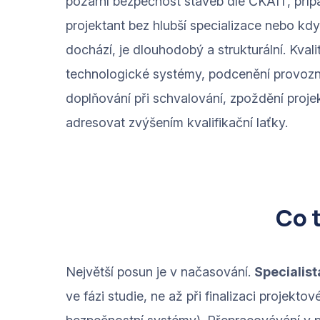
požární bezpečnost staveb dle ČKAIT, přípa
projektant bez hlubší specializace nebo k
dochází, je dlouhodobý a strukturální. Kva
technologické systémy, podcenění provozní
doplňování při schvalování, zpoždění proje
adresovat zvýšením kvalifikační laťky.
Co 
Největší posun je v načasování.
Specialist
ve fázi studie, ne až při finalizaci projek